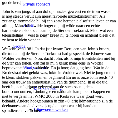
goede kerel!
Private sponsors
John is van jongs af aan dol op muziek geweest en de trom was en
is nog steeds veruit zijn meest favoriete muziekinstrument. Als
zesjarige trommelde hij bij een zaate hermenie alsof zijn leven er van
Acties
afhing. Maar John wilde hoger op, hij wilde naar een echte
harmonie en sloot zich aan bij de Ster der Toekomst. Maar wat een
teleurstelling! “Veel te jong” kreeg hij te horen en achteraf bleek dat
ze hem te klein vonden.
Groups
We schrijven 1981. In dat jaar kwam Bert, een van John’s broers,
die tot dan bij de Ster der Toekomst had gespeeld, de Blouwe van
Wolder versterken. Nou, dacht John, als ik mijn tromtalenten niet bij
de Ster kan tonen, dan zal ik mijn geluk maar eens in Wolder
Wind orchestra
beproeven en zo geschiedde. En ja hoor, dat ging best. Wat in de
Bredestraat niet gelukt was, lukte in Wolder wel. Niet te jong en niet
te klein, stokken pakken en beginnen! En nu is onze John reeds 40
jaar een trouw en enthousiast lid van de drumband. In al die tijd
heeft hij een bijdrage geleverd aan de successen tijdens
Muzikale leiding
bondsconcoursen, Limburgse en nationale kampioenschappen en
niet te vergeten het WMC 2005 in Kerkrade waar goud werd
behaald. Andere hoogtepunten in zijn 40 jarig lidmaatschap zijn de
deelnames aan de diverse jeugdkampen waar hij hand en
Uitgevoerde werken
spandiensten verrichte.