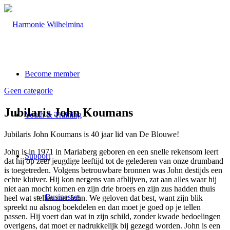
Become member
Geen categorie
Jubilaris John Koumans
Youth & Training
Jubilaris John Koumans is 40 jaar lid van De Blouwe!
John is in 1971 in Mariaberg geboren en een snelle rekensom leert
Support
dat hij op zeer jeugdige leeftijd tot de gelederen van onze drumband
is toegetreden. Volgens betrouwbare bronnen was John destijds een
echte kluiver. Hij kon nergens van afblijven, zat aan alles waar hij
niet aan mocht komen en zijn drie broers en zijn zus hadden thuis
Businesses
heel wat stellen met John. We geloven dat best, want zijn blik
spreekt nu alsnog boekdelen en dan moet je goed op je tellen
passen. Hij voert dan wat in zijn schild, zonder kwade bedoelingen
overigens, dat moet er nadrukkelijk bij gezegd worden. John is een