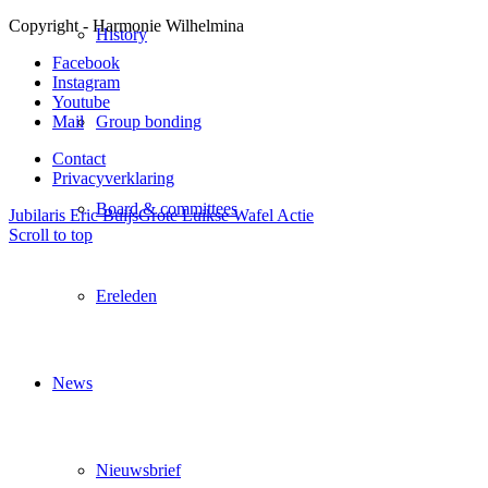
Copyright - Harmonie Wilhelmina
History
Facebook
Instagram
Youtube
Mail
Group bonding
Contact
Privacyverklaring
Board & committees
Jubilaris Eric Buijs
Grote Luikse Wafel Actie
Scroll to top
Ereleden
News
Nieuwsbrief