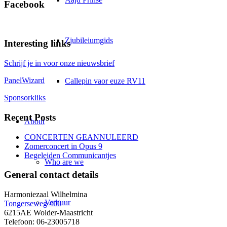
Facebook
Zjubileiumgids
Interesting links
Schrijf je in voor onze nieuwsbrief
PanelWizard
Callepin vaor euze RV11
Sponsorkliks
Recent Posts
About
CONCERTEN GEANNULEERD
Zomerconcert in Opus 9
Begeleiden Communicantjes
Who are we
General contact details
Harmoniezaal Wilhelmina
Verhuur
Tongerseweg 400
6215AE Wolder-Maastricht
Telefoon: 06-23005718