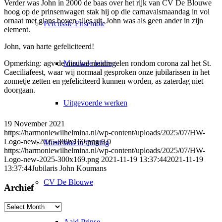
Verder was John in 2000 de baas over het rijk van CV De Blouwe
hoog op de prinsenwagen stak hij op die carnavalsmaandag in vol
ornaat met glans boven alles uit. John was als geen ander in zijn
Percussie Ensemble
element.
John, van harte gefeliciteerd!
Opmerking: agv de nieuwe maatregelen rondom corona zal het St.
Muzikale leiding
Caeciliafeest, waar wij normaal gesproken onze jubilarissen in het
zonnetje zetten en gefeliciteerd kunnen worden, as zaterdag niet
doorgaan.
Uitgevoerde werken
19 November 2021
https://harmoniewilhelmina.nl/wp-content/uploads/2025/07/HW-
Logo-new-2025-300x169.png
0
0
Musicians in training
https://harmoniewilhelmina.nl/wp-content/uploads/2025/07/HW-
Logo-new-2025-300x169.png
2021-11-19 13:37:44
2021-11-19
13:37:44
Jubilaris John Koumans
CV De Blouwe
Archief
Archief
Aajd Prinse